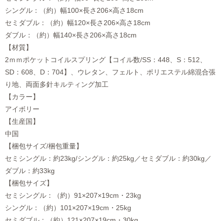
シングル：（約）幅100×長さ206×高さ18cm
セミダブル：（約）幅120×長さ206×高さ18cm
ダブル：（約）幅140×長さ206×高さ18cm
【材質】
2ｍｍポケットコイルスプリング【コイル数/SS：448、S：512、
SD：608、D：704】、ウレタン、フェルト、ポリエステル綿混合張
り地、両面多針キルティング加工
【カラー】
アイボリー
【生産国】
中国
【梱包サイズ/梱包重量】
セミシングル：約23kg/シングル：約25kg／セミダブル：約30kg／
ダブル：約33kg
【梱包サイズ】
セミシングル：（約）91×207×19cm・23kg
シングル：（約）101×207×19cm・25kg
セミダブル：（約）121×207×19cm・30kg