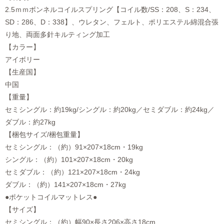
2.5ｍｍボンネルコイルスプリング【コイル数/SS：208、S：234、
SD：286、D：338】、ウレタン、フェルト、ポリエステル綿混合張
り地、両面多針キルティング加工
【カラー】
アイボリー
【生産国】
中国
【重量】
セミシングル：約19kg/シングル：約20kg／セミダブル：約24kg／
ダブル：約27kg
【梱包サイズ/梱包重量】
セミシングル：（約）91×207×18cm・19kg
シングル：（約）101×207×18cm・20kg
セミダブル：（約）121×207×18cm・24kg
ダブル：（約）141×207×18cm・27kg
●ポケットコイルマットレス●
【サイズ】
セミシングル：（約）幅90×長さ206×高さ18cm