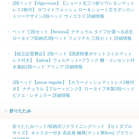
2段ベッド【Vigo+rous】【ショート丈三つ折りウレタンマット
レス2枚付】 ホワイトウォッシュ ロー＆ショート丈モダンカン
トリーデザイン2段ベッド ヴィゴラス 詳細情報
ベッド 三段セット【fericica】ナチュラル タイプが選べる頑丈
ロータイプ収納式3段ベッド フェリチカ 三段セット 詳細情報
【組立設置費込】2段ベッド【国産軽量ポケットコイルマット
レス付き】【alicia】ウォルナット×ブラック 棚・コンセント付
き連結2段ベッド アリシア 詳細情報
2段ベッド【picue regular】【カラーメッシュマットレス2枚付
き】 ナチュラル【ブルー＋ピンク】 ロータイプ木製2段ベッド
ピクエ・レギュラー 詳細情報
折りたたみ
折りたたみベッド/収納式リクライニングベッド 【セミダブル
サイズ】 キャスター付き 高反発 極厚(マット厚8cm) ブラウン