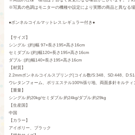
※写真の色調はモニターの機種や設定により実際の商品と異なる
●ボンネルコイルマットレス:レギュラー付き●
【サイズ】
シングル :(約)幅 97×長さ195×高さ16cm
セミダブル:(約)幅120×長さ195×高さ16cm
ダブル :(約)幅140×長さ195×高さ16cm
【材質】
2.2mmボンネルコイルスプリング(コイル数/S:348、SD:448、D:51
ウレタンフォーム、ポリエステル100%張り地、両面多針キルティ
【重量】
シングル:約20kg/セミダブル:約24kg/ダブル:約29kg
【生産国】
中国
【カラー】
アイボリー、ブラック