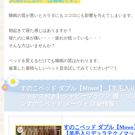
睡眠の質が悪いとカラダにもココロにも影響を与えてしまいます
朝起きて寝た感じはありますか？
寝たのに体が痛い・・・疲れが残っている・・・
そんな方はいませんか？
ベッドを変えるだけでも睡眠の質はかわります。
厳選した素晴らしいベット是非試してみてください(*'▽')
すのこベッド ダブル【Mowe】【羊毛入
ットレス付き】シャビーブラウン 棚・コ
ンすのこベッド メーヴェ 詳細情報
すのこベッド ダブル【Mowe
【羊毛入りデュラテクノマッ