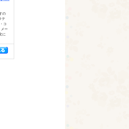
すの
ラテ
・コ
】メー
文に