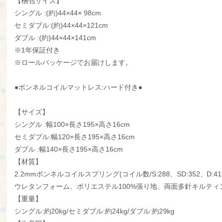
【梱包サイズ】
シングル :(約)44×44× 98cm
セミダブル:(約)44×44×121cm
ダブル :(約)44×44×141cm
※1年保証付き
※ロールパッケージでお届けします。
●ボンネルコイルマットレス:ハード付き●
【サイズ】
シングル :幅100×長さ195×高さ16cm
セミダブル:幅120×長さ195×高さ16cm
ダブル :幅140×長さ195×高さ16cm
【材質】
2.2mmボンネルコイルスプリング(コイル数/S:288、SD:352、D:41
ウレタンフォーム、ポリエステル100%張り地、両面多針キルティ
【重量】
シングル:約20kg/セミダブル:約24kg/ダブル:約29kg