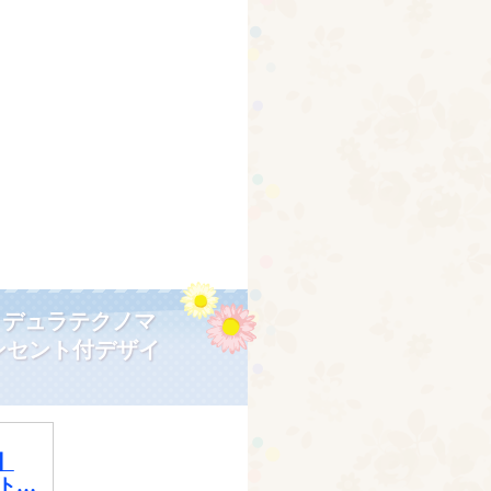
。
りデュラテクノマ
ンセント付デザイ
】
ト…