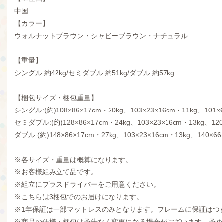
中国
【カラー】
ウォルナットブラウン・シャビーブラウン・ナチュラル
【重量】
シングル:約42kg/セミダブル:約51kg/ダブル:約57kg
【梱包サイズ・梱包重量】
シングル:(約)108×86×17cm・20kg、103×23×16cm・11kg、101×
セミダブル:(約)128×86×17cm・24kg、103×23×16cm・13kg、120
ダブル:(約)148×86×17cm・27kg、103×23×16cm・13kg、140×66
※各サイズ・重量は概算になります。
※お客様組み立て品です。
※組立にプラスドライバーをご用意ください。
※こちらは3梱包でのお届けになります。
※1年保証は一部マットレスのみとなります。フレームに保証はつ
※商品の仕様・梱包は予告なく変更になる場合がございます。予