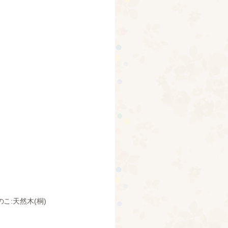
こ:天然木(桐)