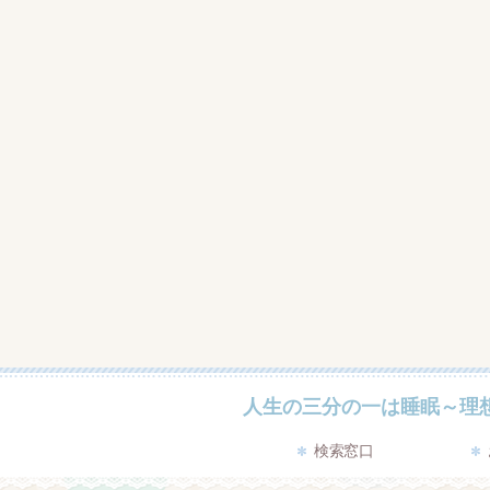
人生の三分の一は睡眠～理
検索窓口