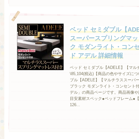
ベッド セミダブル【AD
スーパースプリングマッ
ク モダンライト・コン
ド アデル 詳細情報
ベッド セミダブル【ADELE】【マ
\85,104(税込)【商品の色やサイズ
ブル【ADELE】【マルチラススーパ
ブラック モダンライト・コンセント付
デル」の商品ページです。商品画像や
目安素材スペック●ベッドフレーム●
126...