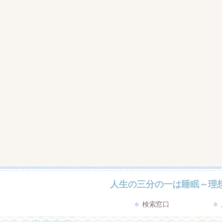
人生の三分の一は睡眠～理
検索窓口