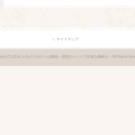
サイトマップ
right (C) 2016 人生の三分の一は睡眠～理想のベッドで快適な睡眠を～All Rights Rese